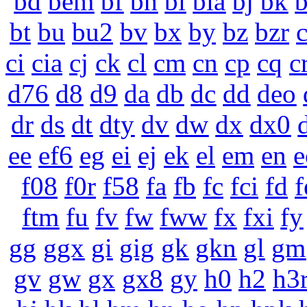
bd
bem
bf
bh
bi
bia
bj
bk
b
bt
bu
bu2
bv
bx
by
bz
bzr
ci
cia
cj
ck
cl
cm
cn
cp
cq
c
d76
d8
d9
da
db
dc
dd
deo
dr
ds
dt
dty
dv
dw
dx
dx0
ee
ef6
eg
ei
ej
ek
el
em
en
e
f08
f0r
f58
fa
fb
fc
fci
fd
f
ftm
fu
fv
fw
fww
fx
fxi
fy
gg
ggx
gi
gig
gk
gkn
gl
gm
gv
gw
gx
gx8
gy
h0
h2
h3