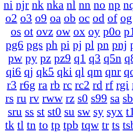
ni
njr
nk
nka
nl
nn
no
np
n
o2
o3
o9
oa
ob
oc
od
of
og
os
ot
ovz
ow
ox
oy
p0o
p
pg6
pgs
ph
pi
pj
pl
pn
pnj
pw
py
pz
pz9
q1
q3
q5n
q
qi6
qj
qk5
qki
ql
qm
qnr
q
r3
r6g
ra
rb
rc
rc2
rd
rf
rgi
rs
ru
rv
rww
rz
s0
s99
sa
sb
sru
ss
st
st0
su
sw
sy
syx
t
tk
tl
tn
to
tp
tpb
tqw
tr
ts
ts