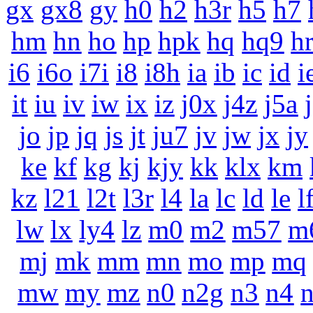
gx
gx8
gy
h0
h2
h3r
h5
h7
hm
hn
ho
hp
hpk
hq
hq9
h
i6
i6o
i7i
i8
i8h
ia
ib
ic
id
i
it
iu
iv
iw
ix
iz
j0x
j4z
j5a
jo
jp
jq
js
jt
ju7
jv
jw
jx
jy
ke
kf
kg
kj
kjy
kk
klx
km
kz
l21
l2t
l3r
l4
la
lc
ld
le
l
lw
lx
ly4
lz
m0
m2
m57
m
mj
mk
mm
mn
mo
mp
mq
mw
my
mz
n0
n2g
n3
n4