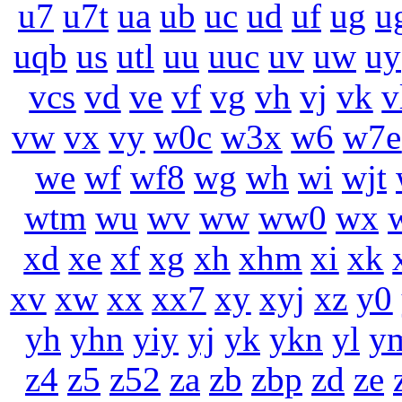
u7
u7t
ua
ub
uc
ud
uf
ug
u
uqb
us
utl
uu
uuc
uv
uw
uy
vcs
vd
ve
vf
vg
vh
vj
vk
v
vw
vx
vy
w0c
w3x
w6
w7e
we
wf
wf8
wg
wh
wi
wjt
wtm
wu
wv
ww
ww0
wx
xd
xe
xf
xg
xh
xhm
xi
xk
xv
xw
xx
xx7
xy
xyj
xz
y0
yh
yhn
yiy
yj
yk
ykn
yl
y
z4
z5
z52
za
zb
zbp
zd
ze