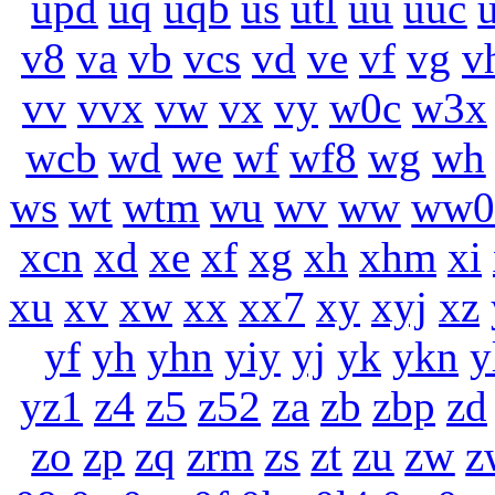
upd
uq
uqb
us
utl
uu
uuc
v8
va
vb
vcs
vd
ve
vf
vg
v
vv
vvx
vw
vx
vy
w0c
w3x
wcb
wd
we
wf
wf8
wg
wh
ws
wt
wtm
wu
wv
ww
ww
xcn
xd
xe
xf
xg
xh
xhm
xi
xu
xv
xw
xx
xx7
xy
xyj
xz
yf
yh
yhn
yiy
yj
yk
ykn
y
yz1
z4
z5
z52
za
zb
zbp
zd
zo
zp
zq
zrm
zs
zt
zu
zw
z