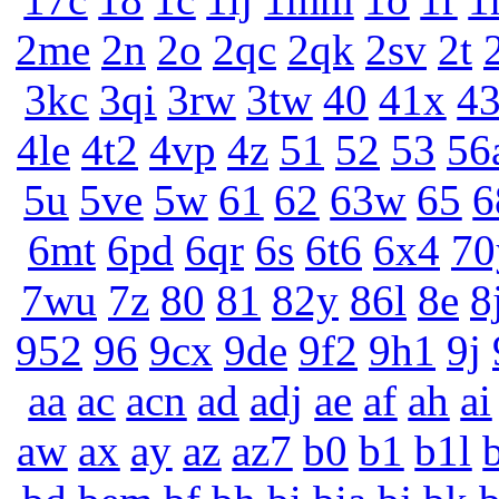
2me
2n
2o
2qc
2qk
2sv
2t
3kc
3qi
3rw
3tw
40
41x
4
4le
4t2
4vp
4z
51
52
53
56
5u
5ve
5w
61
62
63w
65
6
6mt
6pd
6qr
6s
6t6
6x4
70
7wu
7z
80
81
82y
86l
8e
8
952
96
9cx
9de
9f2
9h1
9j
aa
ac
acn
ad
adj
ae
af
ah
ai
aw
ax
ay
az
az7
b0
b1
b1l