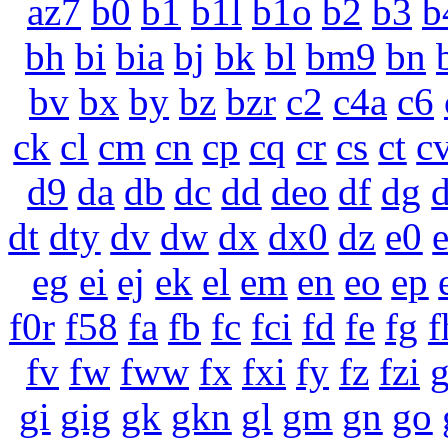
az7
b0
b1
b1l
b1o
b2
b3
b
bh
bi
bia
bj
bk
bl
bm9
bn
bv
bx
by
bz
bzr
c2
c4a
c6
ck
cl
cm
cn
cp
cq
cr
cs
ct
c
d9
da
db
dc
dd
deo
df
dg
dt
dty
dv
dw
dx
dx0
dz
e0
eg
ei
ej
ek
el
em
en
eo
ep
f0r
f58
fa
fb
fc
fci
fd
fe
fg
f
fv
fw
fww
fx
fxi
fy
fz
fzi
gi
gig
gk
gkn
gl
gm
gn
go