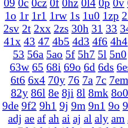
09
0c
0cz
0f
0hz
0l4
0p
0v
1o
1r
1r1
1rw
1s
1u0
1zp
2
2sv
2t
2xx
2zs
30h
31
33
3
41x
43
47
4b5
4d3
4f6
4h4
53
56a
5ao
5f
5h7
5l
5n0
63w
65
68i
69o
6d
6ds
6e
6t6
6x4
70y
76
7a
7c
7e
82y
86l
8e
8ji
8l
8mk
8o
9de
9f2
9h1
9j
9m
9n1
9o
adj
ae
af
ah
ai
aj
al
aly
am