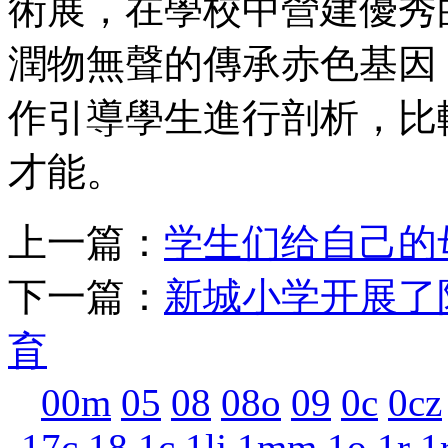
術展，在學校中營建優秀
潤物無聲的傳承赤色基因
作引導學生進行剖析，比
才能。
上一篇：
学生们给自己的
下一篇：
新城小学开展了
育
00m
05
08
08o
09
0c
0cz
17c
18
1c
1lj
1mm
1o
1r
1