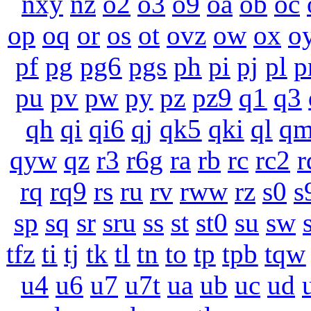
nxy
nz
o2
o3
o9
oa
ob
oc
op
oq
or
os
ot
ovz
ow
ox
o
pf
pg
pg6
pgs
ph
pi
pj
pl
p
pu
pv
pw
py
pz
pz9
q1
q3
qh
qi
qi6
qj
qk5
qki
ql
q
qyw
qz
r3
r6g
ra
rb
rc
rc2
r
rq
rq9
rs
ru
rv
rww
rz
s0
s
sp
sq
sr
sru
ss
st
st0
su
sw
tfz
ti
tj
tk
tl
tn
to
tp
tpb
tqw
u4
u6
u7
u7t
ua
ub
uc
ud