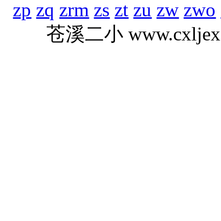
zp
zq
zrm
zs
zt
zu
zw
zwo
苍溪二小 www.cxlj