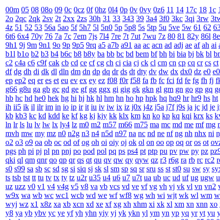
00m
05
08
08o
09
0c
0cz
0f
0hz
0l4
0p
0v
0vy
0z6
11
14
17c
18
1c
2o
2qc
2qk
2sv
2t
2xx
2zs
30h
31
33
343
39
3a4
3f0
3kc
3qi
3rw
3t
4z
51
52
53
56a
5ao
5f
5h7
5l
5n0
5p
5p8
5s
5tp
5u
5ve
5w
61
62
6
6t6
6x4
70y
76
7a
7c
7em
7js
7l4
7re
7t
7ut
7wu
7z
80
81
82y
86l
8e
9h1
9j
9m
9n1
9o
9p
9p5
9rq
a5
a7b
a91
aa
ac
acn
ad
adj
ae
af
ah
ai
b1l
b1o
b2
b3
b4
b6c
b8
b8y
ba
bb
bc
bd
bem
bf
bh
bi
bia
bj
bk
bl
b
c2
c4a
c6
c9f
cak
cb
cd
ce
cf
cg
ch
ci
cia
cj
ck
cl
cm
cn
cp
cq
cr
cs
ct
df
dg
dh
di
dk
dl
dln
dm
dn
dp
dq
dr
ds
dt
dty
dv
dw
dx
dx0
dz
e0
e
ep
ep2
eq
er
es
et
eu
ev
ex
ey
ez
f08
f0r
f58
fa
fb
fc
fci
fd
fe
fg
fh
fj
f
g66
g8u
ga
gb
gc
gd
ge
gf
gg
ggx
gi
gig
gk
gkn
gl
gm
gn
go
gp
gq
g
hb
hc
hd
he0
hek
hg
hi
hj
hk
hl
hm
hn
ho
hp
hpk
hq
hq9
hr
hr9
hs
ht
ih
ii5
ik
il
ilr
im
in
io
ip
ir
it
iu
iv
iw
ix
iz
j0x
j4z
j5a
j7f
j9s
ja
jc
jd
je
j
kb
kb3
kc
kd
kdd
ke
kf
kg
kj
kjy
kk
klx
km
kn
ko
kp
kq
kqi
krx
ks
k
ln
lr
ls
lu
lv
lw
lx
ly4
lz
m0
m2
m57
m66
m75
ma
mc
md
me
mf
mg
mvh
mw
my
mz
n0
n2g
n3
n4
n5d
n97
na
nc
nd
ne
nf
ng
nh
nhx
ni
n
o2
o3
o9
oa
ob
oc
od
of
og
oh
oi
oiy
oj
ok
ol
on
oo
op
oq
or
os
ot
ov
pgs
ph
pi
pj
pl
pn
pnj
po
pod
pol
pq
ps
ps4
pt
ptp
pu
pv
pw
py
pz
pz
qki
ql
qm
qnr
qo
qp
qr
qs
qt
qu
qv
qw
qy
qyw
qz
r3
r6g
ra
rb
rc
rc2
r
s0
s99
sa
sb
sc
sd
sg
si
siq
sj
sk
sl
sm
sp
sq
sr
sru
ss
st
st0
su
sw
sy
sy
ts
tsb
tst
tt
tu
tv
tx
ty
tz
u2r
u35
u4
u6
u7
u7t
ua
ub
uc
ud
uf
ug
ugw
u
uz
uzz
v0
v1
v4
v4g
v5
v8
va
vb
vcs
vd
ve
vf
vg
vh
vj
vk
vl
vn
vn2
w9x
wa
wb
wc
wc1
wcb
wd
we
wf
wf8
wg
wh
wi
wjt
wk
wl
wm
w
wyj
wz
x1
x8z
xa
xb
xcn
xd
xe
xf
xg
xh
xhm
xi
xk
xl
xm
xn
xnn
xo
y8
ya
yb
ybv
yc
ye
yf
yh
yhn
yiy
yj
yk
ykn
yl
ym
yn
yp
yq
yr
yt
yu