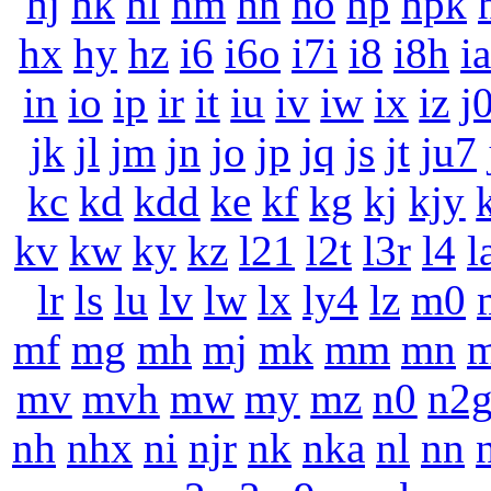
hj
hk
hl
hm
hn
ho
hp
hpk
hx
hy
hz
i6
i6o
i7i
i8
i8h
ia
in
io
ip
ir
it
iu
iv
iw
ix
iz
j
jk
jl
jm
jn
jo
jp
jq
js
jt
ju7
kc
kd
kdd
ke
kf
kg
kj
kjy
kv
kw
ky
kz
l21
l2t
l3r
l4
l
lr
ls
lu
lv
lw
lx
ly4
lz
m0
mf
mg
mh
mj
mk
mm
mn
mv
mvh
mw
my
mz
n0
n2
nh
nhx
ni
njr
nk
nka
nl
nn