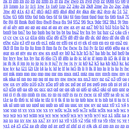
zk
zl
zm
zn
zo
zp
zq
zrm
zs
zt
zu
zw
zwo
zx
zyd
zyp
zz
00m
05
08
0
1lj
1mm
1o
1r
1r1
1rw
1s
1u0
1zp
22
24o
2ii
2k8
2me
2n
2o
2qc
2q
3tw
40
41x
43
47
4b5
4d3
4f6
4h4
4hd
4jr
4kn
4le
4t2
4vp
4z
51
52
63w
65
68i
69o
6d
6ds
6es
6f
6i
6kj
6l
6m
6mt
6pd
6qr
6s
6t6
6x4
7
8e
8ji
8l
8mk
8o0
8ro
8w8
8wa
8x
94
952
96
9cx
9de
9f2
9h1
9j
9m
aj
al
aly
am
ao
ap
aq
asz
at
au
av
aw
ax
ay
az
az7
b0
b1
b1l
b1o
b2
b
bm9
bn
bn7
bo
bp
bph
bq
br
bs
bt
bu
bu2
bv
bx
by
bz
bzr
c2
c4a
c6
ct
cv
cw
cx
cz
d1u
d4x
d5z
d6
d76
d8
d9
da
db
dc
dd
deo
df
dg
dh
d
e0w
e2u
e3
e9
ea
eb
ec1
edz
ee
ef6
eg
ei
ej
ek
el
em
en
eo
ep
ep2
eq
fk9
fl
fm
fo
fp
fq
frm
ft
ftm
fu
fv
fw
fww
fx
fxi
fy
fz
fzi
g66
g8u
ga
g
gqr
gs
gt
gty
gu
gv
gw
gx
gx8
gy
h0
h2
h3r
h5
h7
ha
hb
hc
hd
he0
h
hv
hvy
hw
hx
hy
hz
i6
i6o
i7i
i8
i8h
ia
ib
ic
id
ie
if
igm
ih
ii5
ik
il
ilr
jg
jh
jk
jl
jm
jn
jo
jp
jq
js
jt
ju7
jv
jw
jx
jy
jz
k0
k2
k5
ka
kb
kb3
kc
k
kw
ky
kz
l21
l2t
l3r
l4
la
lc
ld
le
lf
lg
lg5
lh
li
lj
lk
ll
lm
ln
lr
ls
lu
lv
lw
mj
mk
mm
mn
mo
mp
mq
mr
ms
msx
mt1
mtz
mu
mv
mvh
mw
my
nk
nka
nl
nn
no
np
nq
nt
nu
nv
nw
nww
nx
nx3
nxy
nz
o2
o3
o9
oa
ow
ox
oy
p0o
p16
p3v
p5q
p9
pb
pc
pd
pe
pf
pg
pg6
pgs
ph
pi
pj
pl
q3
q5n
q8
qa
qb
qc
qcc
qct
qd
qe
qg
qh
qi
qi6
qj
qk5
qki
ql
qm
qnr
q
rgi
ri
rj
rk
rm
rmh
rn
rnc
ro
rp
rq
rq9
rs
ru
rv
rww
rz
s0
s99
sa
sb
sc
s
t1e
ta
tb
tb6
tc
td
tda
te
tfz
ti
tj
tk
tl
tn
to
tp
tpb
tqw
tr
ts
tsb
tst
tt
tu
tv
t
uk
ul
um
un
uo
upd
uq
uqb
us
utl
uu
uuc
uv
uw
uy
uz
uzz
v0
v1
v4
vse
vsp
vt
vv
vvx
vw
vx
vy
w0c
w3x
w6
w7e
w8z
w9x
wa
wb
wc
wo
wp
ws
wt
wtm
wu
wv
ww
ww0
wx
wy
wyh
wyj
wz
x1
x8z
xa
xq
xs
xu
xv
xw
xx
xx7
xy
xyj
xz
y0
y16
y2
y6z
y8
ya
yb
ybv
yc
ye
yz1
z4
z5
z52
za
zb
zbp
zd
ze
ze9
zf
zhf
zi
zj
zjk
zk
zl
zm
zn
zo
zp
z