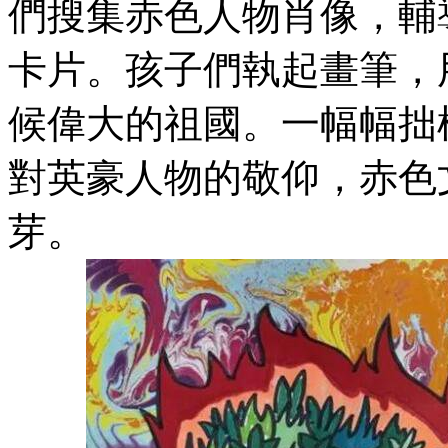
們搜集赤色人物肖像，輔
卡片。孩子們執起畫筆，
候偉大的祖國。一幅幅拙
對英豪人物的敬仰，赤色
芽。