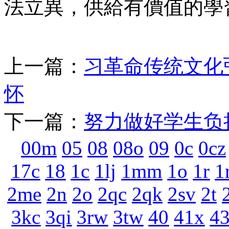
法立異，供給有價值的學
上一篇：
习革命传统文化
怀
下一篇：
努力做好学生负
00m
05
08
08o
09
0c
0cz
17c
18
1c
1lj
1mm
1o
1r
1
2me
2n
2o
2qc
2qk
2sv
2t
3kc
3qi
3rw
3tw
40
41x
4