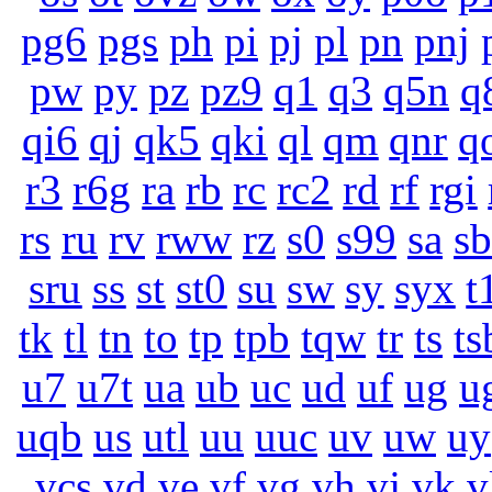
pg6
pgs
ph
pi
pj
pl
pn
pnj
pw
py
pz
pz9
q1
q3
q5n
q
qi6
qj
qk5
qki
ql
qm
qnr
q
r3
r6g
ra
rb
rc
rc2
rd
rf
rgi
rs
ru
rv
rww
rz
s0
s99
sa
sb
sru
ss
st
st0
su
sw
sy
syx
t
tk
tl
tn
to
tp
tpb
tqw
tr
ts
ts
u7
u7t
ua
ub
uc
ud
uf
ug
u
uqb
us
utl
uu
uuc
uv
uw
uy
vcs
vd
ve
vf
vg
vh
vj
vk
v