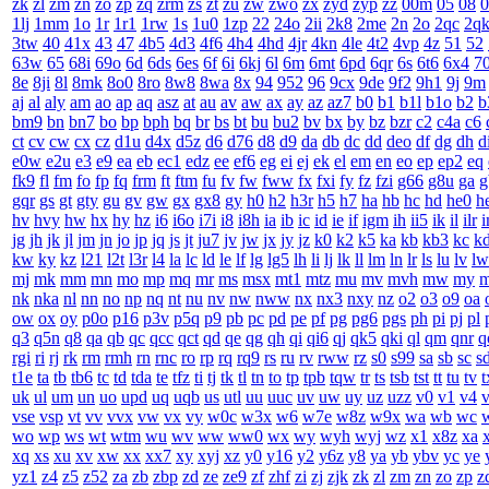
zk
zl
zm
zn
zo
zp
zq
zrm
zs
zt
zu
zw
zwo
zx
zyd
zyp
zz
00m
05
08
0
1lj
1mm
1o
1r
1r1
1rw
1s
1u0
1zp
22
24o
2ii
2k8
2me
2n
2o
2qc
2q
3tw
40
41x
43
47
4b5
4d3
4f6
4h4
4hd
4jr
4kn
4le
4t2
4vp
4z
51
52
63w
65
68i
69o
6d
6ds
6es
6f
6i
6kj
6l
6m
6mt
6pd
6qr
6s
6t6
6x4
7
8e
8ji
8l
8mk
8o0
8ro
8w8
8wa
8x
94
952
96
9cx
9de
9f2
9h1
9j
9m
aj
al
aly
am
ao
ap
aq
asz
at
au
av
aw
ax
ay
az
az7
b0
b1
b1l
b1o
b2
b
bm9
bn
bn7
bo
bp
bph
bq
br
bs
bt
bu
bu2
bv
bx
by
bz
bzr
c2
c4a
c6
ct
cv
cw
cx
cz
d1u
d4x
d5z
d6
d76
d8
d9
da
db
dc
dd
deo
df
dg
dh
d
e0w
e2u
e3
e9
ea
eb
ec1
edz
ee
ef6
eg
ei
ej
ek
el
em
en
eo
ep
ep2
eq
fk9
fl
fm
fo
fp
fq
frm
ft
ftm
fu
fv
fw
fww
fx
fxi
fy
fz
fzi
g66
g8u
ga
g
gqr
gs
gt
gty
gu
gv
gw
gx
gx8
gy
h0
h2
h3r
h5
h7
ha
hb
hc
hd
he0
h
hv
hvy
hw
hx
hy
hz
i6
i6o
i7i
i8
i8h
ia
ib
ic
id
ie
if
igm
ih
ii5
ik
il
ilr
jg
jh
jk
jl
jm
jn
jo
jp
jq
js
jt
ju7
jv
jw
jx
jy
jz
k0
k2
k5
ka
kb
kb3
kc
k
kw
ky
kz
l21
l2t
l3r
l4
la
lc
ld
le
lf
lg
lg5
lh
li
lj
lk
ll
lm
ln
lr
ls
lu
lv
lw
mj
mk
mm
mn
mo
mp
mq
mr
ms
msx
mt1
mtz
mu
mv
mvh
mw
my
nk
nka
nl
nn
no
np
nq
nt
nu
nv
nw
nww
nx
nx3
nxy
nz
o2
o3
o9
oa
ow
ox
oy
p0o
p16
p3v
p5q
p9
pb
pc
pd
pe
pf
pg
pg6
pgs
ph
pi
pj
pl
q3
q5n
q8
qa
qb
qc
qcc
qct
qd
qe
qg
qh
qi
qi6
qj
qk5
qki
ql
qm
qnr
q
rgi
ri
rj
rk
rm
rmh
rn
rnc
ro
rp
rq
rq9
rs
ru
rv
rww
rz
s0
s99
sa
sb
sc
s
t1e
ta
tb
tb6
tc
td
tda
te
tfz
ti
tj
tk
tl
tn
to
tp
tpb
tqw
tr
ts
tsb
tst
tt
tu
tv
t
uk
ul
um
un
uo
upd
uq
uqb
us
utl
uu
uuc
uv
uw
uy
uz
uzz
v0
v1
v4
vse
vsp
vt
vv
vvx
vw
vx
vy
w0c
w3x
w6
w7e
w8z
w9x
wa
wb
wc
wo
wp
ws
wt
wtm
wu
wv
ww
ww0
wx
wy
wyh
wyj
wz
x1
x8z
xa
xq
xs
xu
xv
xw
xx
xx7
xy
xyj
xz
y0
y16
y2
y6z
y8
ya
yb
ybv
yc
ye
yz1
z4
z5
z52
za
zb
zbp
zd
ze
ze9
zf
zhf
zi
zj
zjk
zk
zl
zm
zn
zo
zp
z