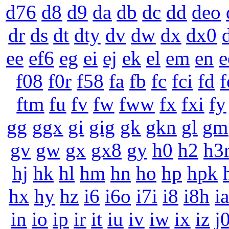
d76
d8
d9
da
db
dc
dd
deo
dr
ds
dt
dty
dv
dw
dx
dx0
ee
ef6
eg
ei
ej
ek
el
em
en
e
f08
f0r
f58
fa
fb
fc
fci
fd
f
ftm
fu
fv
fw
fww
fx
fxi
fy
gg
ggx
gi
gig
gk
gkn
gl
gm
gv
gw
gx
gx8
gy
h0
h2
h3
hj
hk
hl
hm
hn
ho
hp
hpk
hx
hy
hz
i6
i6o
i7i
i8
i8h
ia
in
io
ip
ir
it
iu
iv
iw
ix
iz
j