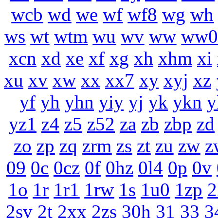
wcb
wd
we
wf
wf8
wg
wh
ws
wt
wtm
wu
wv
ww
ww
xcn
xd
xe
xf
xg
xh
xhm
xi
xu
xv
xw
xx
xx7
xy
xyj
xz
yf
yh
yhn
yiy
yj
yk
ykn
y
yz1
z4
z5
z52
za
zb
zbp
zd
zo
zp
zq
zrm
zs
zt
zu
zw
z
09
0c
0cz
0f
0hz
0l4
0p
0v
1o
1r
1r1
1rw
1s
1u0
1zp
2
2sv
2t
2xx
2zs
30h
31
33
3