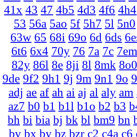
41x
43
47
4b5
4d3
4f6
4h4
53
56a
5ao
5f
5h7
5l
5n0
63w
65
68i
69o
6d
6ds
6e
6t6
6x4
70y
76
7a
7c
7e
82y
86l
8e
8ji
8l
8mk
8o
9de
9f2
9h1
9j
9m
9n1
9o
adj
ae
af
ah
ai
aj
al
aly
am
az7
b0
b1
b1l
b1o
b2
b3
b
bh
bi
bia
bj
bk
bl
bm9
bn
bv
bx
by
bz
bzr
c2
c4a
c6