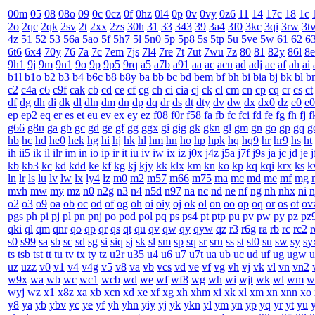
00m
05
08
08o
09
0c
0cz
0f
0hz
0l4
0p
0v
0vy
0z6
11
14
17c
18
1c
2o
2qc
2qk
2sv
2t
2xx
2zs
30h
31
33
343
39
3a4
3f0
3kc
3qi
3rw
3t
4z
51
52
53
56a
5ao
5f
5h7
5l
5n0
5p
5p8
5s
5tp
5u
5ve
5w
61
62
6
6t6
6x4
70y
76
7a
7c
7em
7js
7l4
7re
7t
7ut
7wu
7z
80
81
82y
86l
8e
9h1
9j
9m
9n1
9o
9p
9p5
9rq
a5
a7b
a91
aa
ac
acn
ad
adj
ae
af
ah
ai
b1l
b1o
b2
b3
b4
b6c
b8
b8y
ba
bb
bc
bd
bem
bf
bh
bi
bia
bj
bk
bl
b
c2
c4a
c6
c9f
cak
cb
cd
ce
cf
cg
ch
ci
cia
cj
ck
cl
cm
cn
cp
cq
cr
cs
ct
df
dg
dh
di
dk
dl
dln
dm
dn
dp
dq
dr
ds
dt
dty
dv
dw
dx
dx0
dz
e0
e
ep
ep2
eq
er
es
et
eu
ev
ex
ey
ez
f08
f0r
f58
fa
fb
fc
fci
fd
fe
fg
fh
fj
f
g66
g8u
ga
gb
gc
gd
ge
gf
gg
ggx
gi
gig
gk
gkn
gl
gm
gn
go
gp
gq
g
hb
hc
hd
he0
hek
hg
hi
hj
hk
hl
hm
hn
ho
hp
hpk
hq
hq9
hr
hr9
hs
ht
ih
ii5
ik
il
ilr
im
in
io
ip
ir
it
iu
iv
iw
ix
iz
j0x
j4z
j5a
j7f
j9s
ja
jc
jd
je
j
kb
kb3
kc
kd
kdd
ke
kf
kg
kj
kjy
kk
klx
km
kn
ko
kp
kq
kqi
krx
ks
k
ln
lr
ls
lu
lv
lw
lx
ly4
lz
m0
m2
m57
m66
m75
ma
mc
md
me
mf
mg
mvh
mw
my
mz
n0
n2g
n3
n4
n5d
n97
na
nc
nd
ne
nf
ng
nh
nhx
ni
n
o2
o3
o9
oa
ob
oc
od
of
og
oh
oi
oiy
oj
ok
ol
on
oo
op
oq
or
os
ot
ov
pgs
ph
pi
pj
pl
pn
pnj
po
pod
pol
pq
ps
ps4
pt
ptp
pu
pv
pw
py
pz
pz
qki
ql
qm
qnr
qo
qp
qr
qs
qt
qu
qv
qw
qy
qyw
qz
r3
r6g
ra
rb
rc
rc2
r
s0
s99
sa
sb
sc
sd
sg
si
siq
sj
sk
sl
sm
sp
sq
sr
sru
ss
st
st0
su
sw
sy
sy
ts
tsb
tst
tt
tu
tv
tx
ty
tz
u2r
u35
u4
u6
u7
u7t
ua
ub
uc
ud
uf
ug
ugw
u
uz
uzz
v0
v1
v4
v4g
v5
v8
va
vb
vcs
vd
ve
vf
vg
vh
vj
vk
vl
vn
vn2
w9x
wa
wb
wc
wc1
wcb
wd
we
wf
wf8
wg
wh
wi
wjt
wk
wl
wm
w
wyj
wz
x1
x8z
xa
xb
xcn
xd
xe
xf
xg
xh
xhm
xi
xk
xl
xm
xn
xnn
xo
y8
ya
yb
ybv
yc
ye
yf
yh
yhn
yiy
yj
yk
ykn
yl
ym
yn
yp
yq
yr
yt
yu