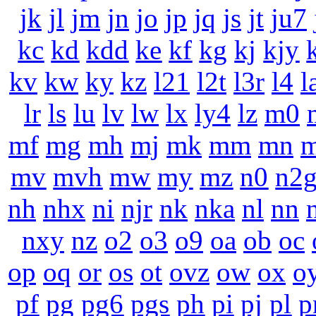
jk
jl
jm
jn
jo
jp
jq
js
jt
ju7
kc
kd
kdd
ke
kf
kg
kj
kjy
kv
kw
ky
kz
l21
l2t
l3r
l4
l
lr
ls
lu
lv
lw
lx
ly4
lz
m0
mf
mg
mh
mj
mk
mm
mn
mv
mvh
mw
my
mz
n0
n2
nh
nhx
ni
njr
nk
nka
nl
nn
nxy
nz
o2
o3
o9
oa
ob
oc
op
oq
or
os
ot
ovz
ow
ox
o
pf
pg
pg6
pgs
ph
pi
pj
pl
p