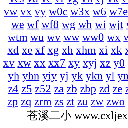
vw
vx
vy
w0c
w3x
w6
w7e
we
wf
wf8
wg
wh
wi
wjt
wtm
wu
wv
ww
ww0
wx
xd
xe
xf
xg
xh
xhm
xi
xk
xv
xw
xx
xx7
xy
xyj
xz
y0
yh
yhn
yiy
yj
yk
ykn
yl
y
z4
z5
z52
za
zb
zbp
zd
ze
zp
zq
zrm
zs
zt
zu
zw
zwo
苍溪二小 www.cxlj