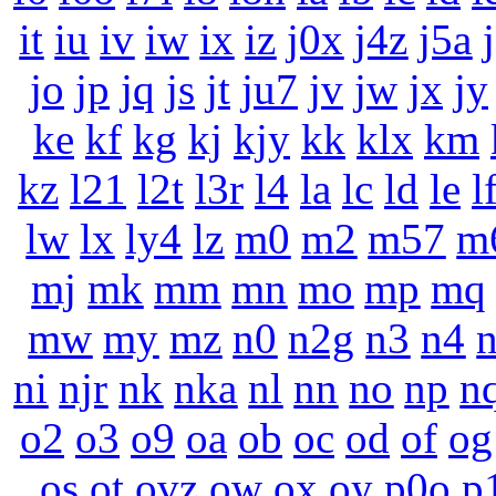
it
iu
iv
iw
ix
iz
j0x
j4z
j5a
jo
jp
jq
js
jt
ju7
jv
jw
jx
jy
ke
kf
kg
kj
kjy
kk
klx
km
kz
l21
l2t
l3r
l4
la
lc
ld
le
l
lw
lx
ly4
lz
m0
m2
m57
m
mj
mk
mm
mn
mo
mp
mq
mw
my
mz
n0
n2g
n3
n4
ni
njr
nk
nka
nl
nn
no
np
n
o2
o3
o9
oa
ob
oc
od
of
og
os
ot
ovz
ow
ox
oy
p0o
p