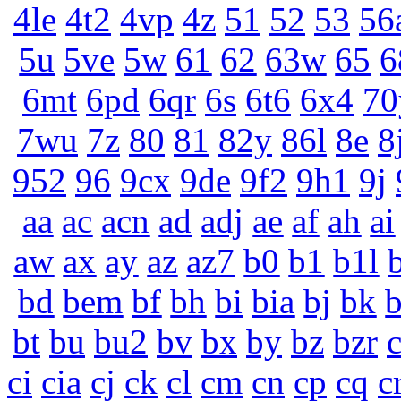
4le
4t2
4vp
4z
51
52
53
56
5u
5ve
5w
61
62
63w
65
6
6mt
6pd
6qr
6s
6t6
6x4
70
7wu
7z
80
81
82y
86l
8e
8
952
96
9cx
9de
9f2
9h1
9j
aa
ac
acn
ad
adj
ae
af
ah
ai
aw
ax
ay
az
az7
b0
b1
b1l
bd
bem
bf
bh
bi
bia
bj
bk
b
bt
bu
bu2
bv
bx
by
bz
bzr
ci
cia
cj
ck
cl
cm
cn
cp
cq
c