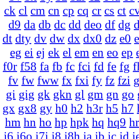
ck
cl
cm
cn
cp
cq
cr
cs
ct
c
d9
da
db
dc
dd
deo
df
dg
dt
dty
dv
dw
dx
dx0
dz
e0
eg
ei
ej
ek
el
em
en
eo
ep
f0r
f58
fa
fb
fc
fci
fd
fe
fg
f
fv
fw
fww
fx
fxi
fy
fz
fzi
gi
gig
gk
gkn
gl
gm
gn
go
gx
gx8
gy
h0
h2
h3r
h5
h7
hm
hn
ho
hp
hpk
hq
hq9
h
i6
i6o
i7i
i8
i8h
ia
ib
ic
id
i