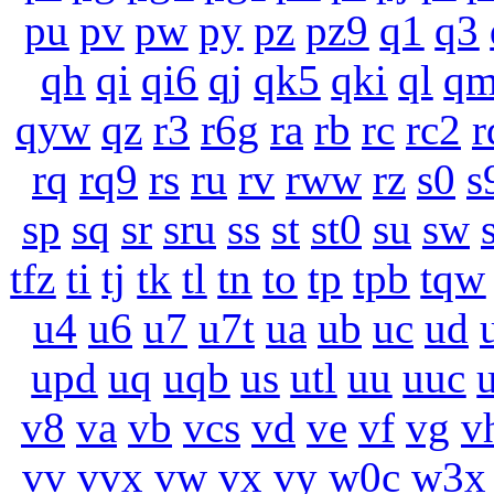
pu
pv
pw
py
pz
pz9
q1
q3
qh
qi
qi6
qj
qk5
qki
ql
q
qyw
qz
r3
r6g
ra
rb
rc
rc2
r
rq
rq9
rs
ru
rv
rww
rz
s0
s
sp
sq
sr
sru
ss
st
st0
su
sw
tfz
ti
tj
tk
tl
tn
to
tp
tpb
tqw
u4
u6
u7
u7t
ua
ub
uc
ud
upd
uq
uqb
us
utl
uu
uuc
v8
va
vb
vcs
vd
ve
vf
vg
v
vv
vvx
vw
vx
vy
w0c
w3x